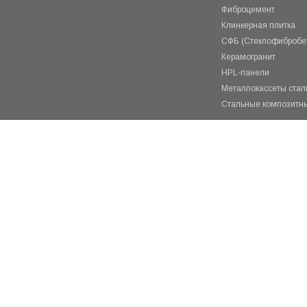
Фиброцемент
Клинкерная плитка
СФБ (Стеклофибробе
Керамогранит
HPL-панели
Металлокассеты ста
Стальные композитн