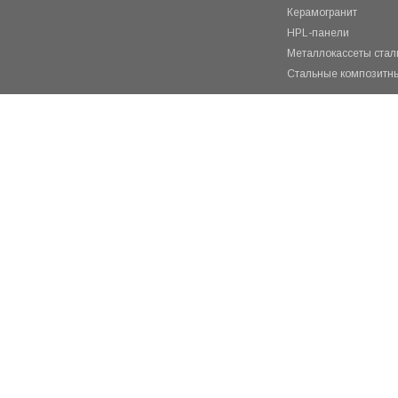
Керамогранит
HPL-панели
Металлокассеты ста
Стальные композитн